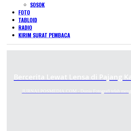
SOSOK
FOTO
TABLOID
RADIO
KIRIM SURAT PEMBACA
Bercerita Lewat Lensa di Pajang K
JURNALPOSMEDIA.COM - Dunia Fotografi telah mengg