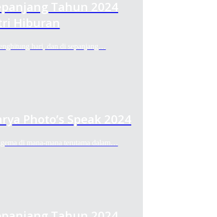
Sepanjang Tahun 2024
ri Hiburan
itung hari, dan di sepanjang…
arya Photo’s Speak 2024
ema di mana-mana terutama dalam…
Sepanjang Tahun 2024