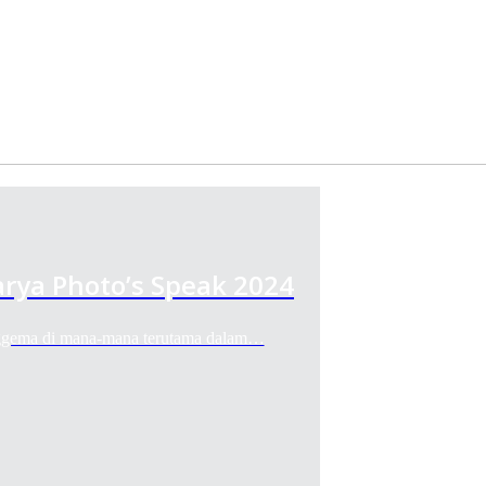
arya Photo’s Speak 2024
ema di mana-mana terutama dalam…