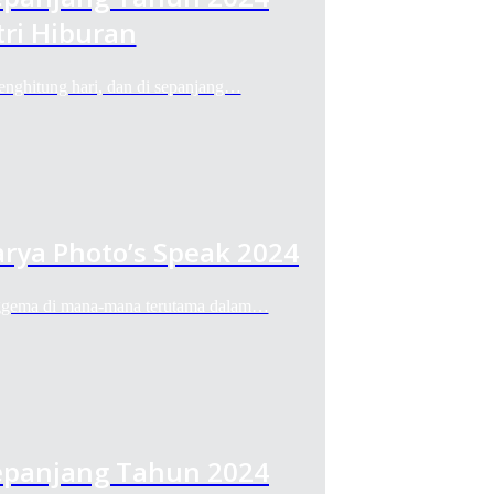
ri Hiburan
itung hari, dan di sepanjang…
arya Photo’s Speak 2024
ema di mana-mana terutama dalam…
Sepanjang Tahun 2024