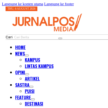
Langsung ke konten utama
Langsung ke footer
THU, 6 AUGUST 2026
Cari
HOME
NEWS
KAMPUS
LINTAS KAMPUS
OPINI
ARTIKEL
SASTRA
PUISI
FEATURE
DESTINASI