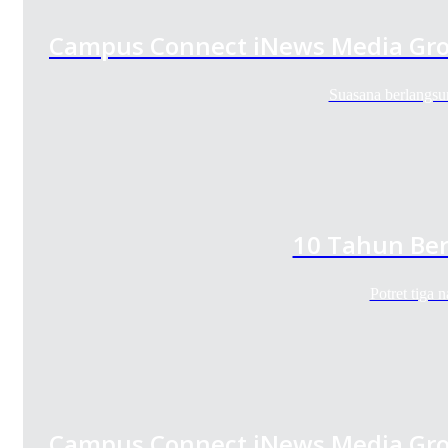
Campus Connect iNews Media Gro
Suasana berlangsu
10 Tahun Ber
Potret tiga
Campus Connect iNews Media Gro