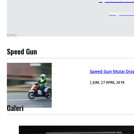
Pengendara 
Speed Gun
Speed Gun Mulai Dio
| JUM, 27 APRIL 2018
Galeri