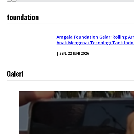
foundation
Amgala Foundation Gelar ‘Rolling Ar
Anak Mengenai Teknologi Tank Indo
| SEN, 22 JUNI 2026
Galeri