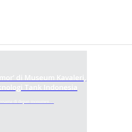
rmor’ di Museum Kavaleri,
nologi Tank Indonesia
 bersama di depan monumen…