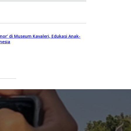
mor’ di Museum Kavaleri, Edukasi Anak-
nesia