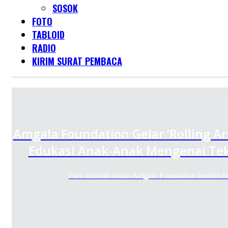
SOSOK
FOTO
TABLOID
RADIO
KIRIM SURAT PEMBACA
Amgala Foundation Gelar ‘Rolling A
Edukasi Anak-Anak Mengenai Tek
Para relawan muda Amgala Foundation berfoto