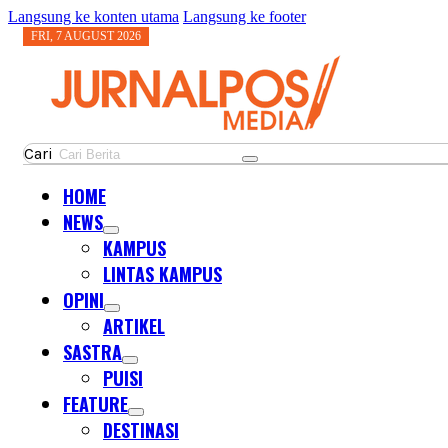
Langsung ke konten utama
Langsung ke footer
FRI, 7 AUGUST 2026
Cari
HOME
NEWS
KAMPUS
LINTAS KAMPUS
OPINI
ARTIKEL
SASTRA
PUISI
FEATURE
DESTINASI