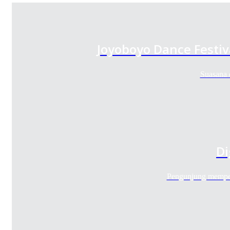
Joyoboyo Dance Festiv
Suasana 
Di
Pengunjung memper