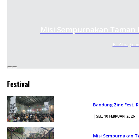
Misi Sempurnakan Taman D
Ki Abrag da
Festival
Bandung Zine Fest, 
| SEL, 10 FEBRUARI 2026
Misi Sempurnakan T