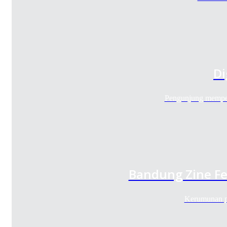
Di
Pengunjung memper
Bandung Zine Fe
Kerumunan p