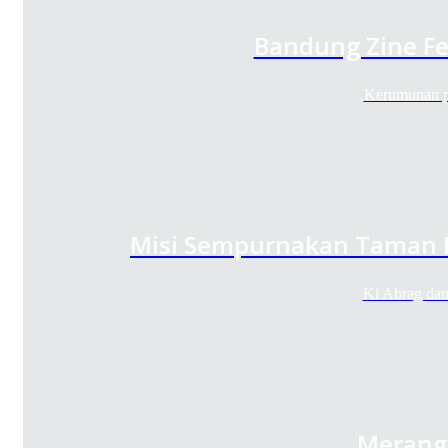
Bandung Zine Fe
Kerumunan p
Misi Sempurnakan Taman D
Ki Abrag da
Merangk