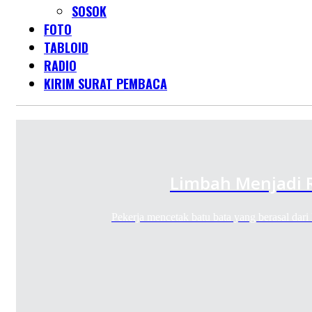
SOSOK
FOTO
TABLOID
RADIO
KIRIM SURAT PEMBACA
Limbah Menjadi 
Pekerja mencetak batu bata yang berasal dar