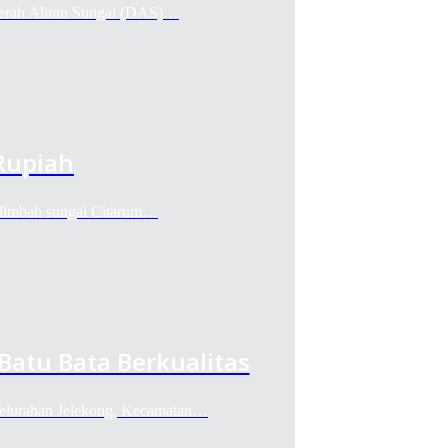
Daerah Aliran Sungai (DAS)…
Rupiah
i limbah sungai Citarum…
Batu Bata Berkualitas
Kelurahan Jelekong, Kecamatan…