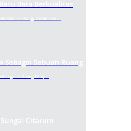
Batu Bata Berkualitas
Kelurahan Jelekong, Kecamatan…
m Sebagai Sebuah Ruang
al di galeri Ruang Dini,…
 Sungai Citarum