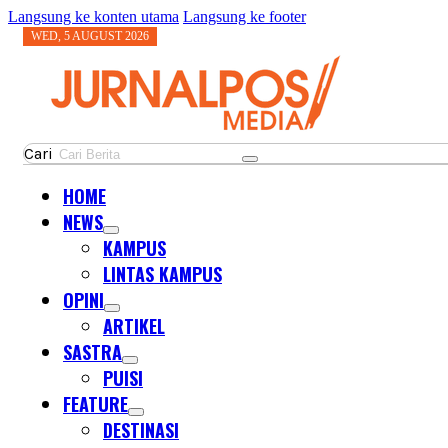
Langsung ke konten utama
Langsung ke footer
WED, 5 AUGUST 2026
Cari
HOME
NEWS
KAMPUS
LINTAS KAMPUS
OPINI
ARTIKEL
SASTRA
PUISI
FEATURE
DESTINASI