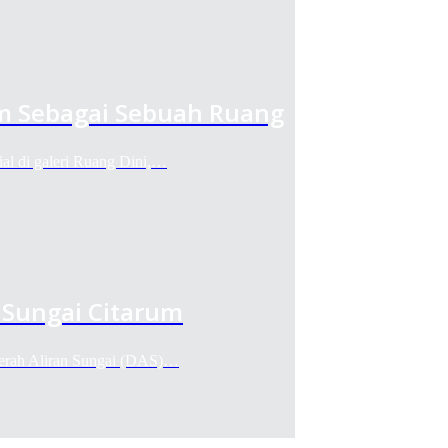
m Sebagai Sebuah Ruang
al di galeri Ruang Dini,…
 Sungai Citarum
Daerah Aliran Sungai (DAS)…