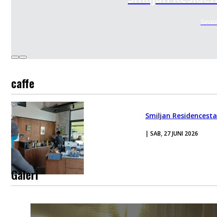
Seora
caffe
Smiljan Residencest
| SAB, 27 JUNI 2026
Galeri