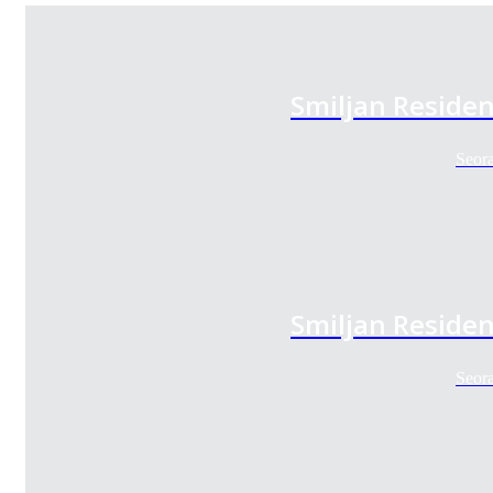
Smiljan Reside
Seora
Smiljan Reside
Seora