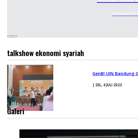
Pemateri Tri
talkshow ekonomi syariah
GenBI UIN Bandung G
| SEL, 4 JULI 2023
Galeri