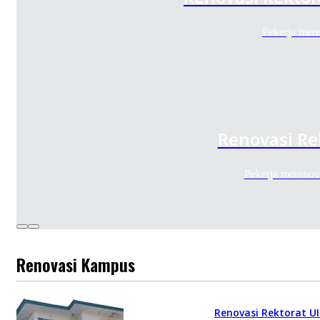
Pekerja mer
Renovasi Re
Pekerja mereno
Renovasi Kampus
Renovasi Rektorat U