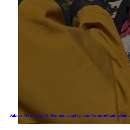
Sakura Matsuri ke-13: Kuliner, Cosplay, dan Pertunjukkan dalam S