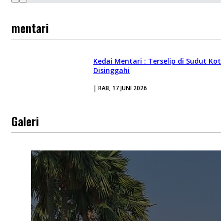
mentari
Kedai Mentari : Terselip di Sudut K
Disinggahi
| RAB, 17 JUNI 2026
Galeri