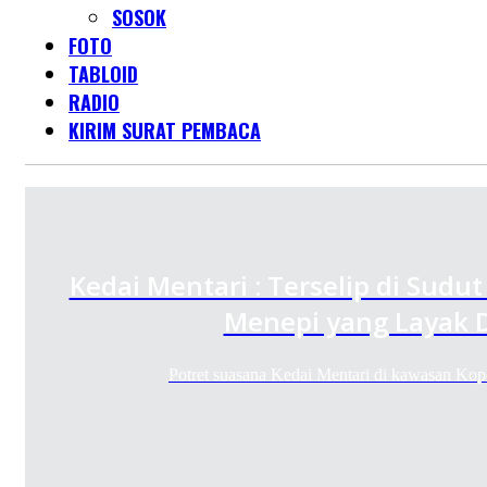
SOSOK
FOTO
TABLOID
RADIO
KIRIM SURAT PEMBACA
Kedai Mentari : Terselip di Sudu
Menepi yang Layak D
Potret suasana Kedai Mentari di kawasan K