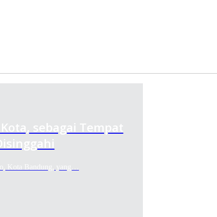
t Kota, sebagai Tempat
isinggahi
opo, Kota Bandung, yang…