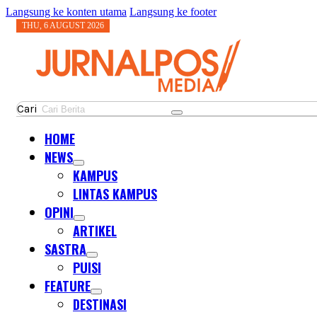
Langsung ke konten utama
Langsung ke footer
THU, 6 AUGUST 2026
Cari
HOME
NEWS
KAMPUS
LINTAS KAMPUS
OPINI
ARTIKEL
SASTRA
PUISI
FEATURE
DESTINASI