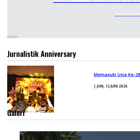
Suasana keme
Jurnalistik Anniversary
Memasuki Usia Ke-28 
| JUM, 12 JUNI 2026
Galeri