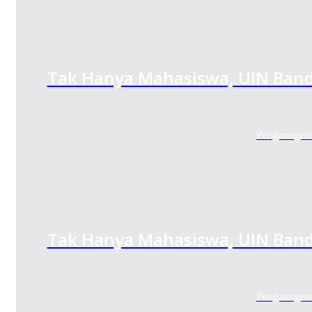
Tak Hanya Mahasiswa, UIN Band
Penganugera
Tak Hanya Mahasiswa, UIN Band
Penganugera