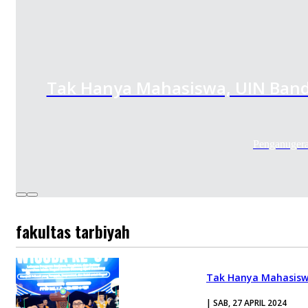
Tak Hanya Mahasiswa, UIN Band
Penganugera
fakultas tarbiyah
Tak Hanya Mahasiswa
| SAB, 27 APRIL 2024