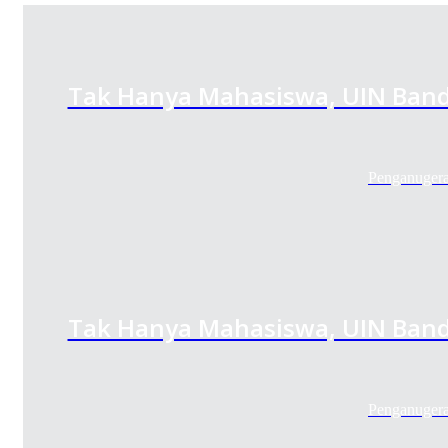
Tak Hanya Mahasiswa, UIN Band
Penganugera
Tak Hanya Mahasiswa, UIN Band
Penganugera