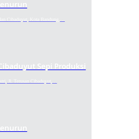
Menurun
Jalan Cibaduyut, Kota Bandung,…
Cibaduyut Sepi Produksi
stri, Jl. Terusan Cibaduyut,…
Menurun