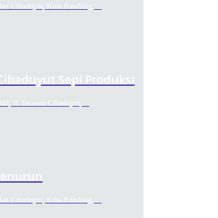
Jalan Cibaduyut, Kota Bandung,…
Cibaduyut Sepi Produksi
stri, Jl. Terusan Cibaduyut,…
Menurun
Jalan Cibaduyut, Kota Bandung,…