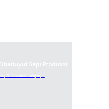
Cibaduyut Sepi Produksi
stri, Jl. Terusan Cibaduyut,…