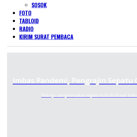
SOSOK
FOTO
TABLOID
RADIO
KIRIM SURAT PEMBACA
Imbas Pandemi, Pengrajin Sepatu 
Pekerja menyelesaikan sepatu kulit di Home Indu