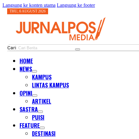
Langsung ke konten utama
Langsung ke footer
THU, 6 AUGUST 2026
Cari
HOME
NEWS
KAMPUS
LINTAS KAMPUS
OPINI
ARTIKEL
SASTRA
PUISI
FEATURE
DESTINASI