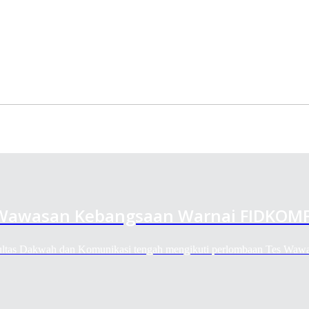
 Wawasan Kebangsaan Warnai FIDKOMF
kultas Dakwah dan Komunikasi tengah mengikuti perlombaan Tes Wa