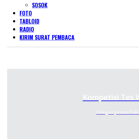
SOSOK
FOTO
TABLOID
RADIO
KIRIM SURAT PEMBACA
Kompetisi Tes
Delegasi jurusan Fa