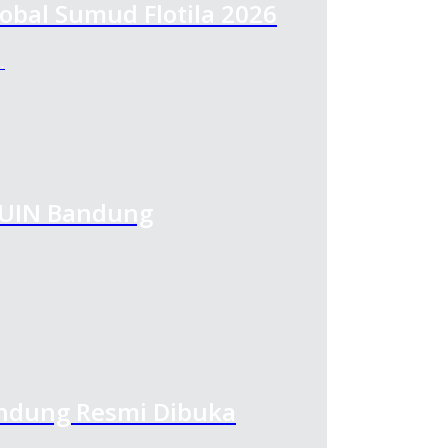
obal Sumud Flotila 2026
…
 UIN Bandung
Bandung Resmi Dibuka