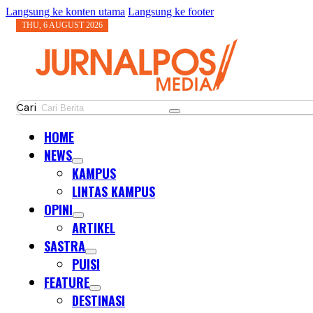
Langsung ke konten utama
Langsung ke footer
THU, 6 AUGUST 2026
Cari
HOME
NEWS
KAMPUS
LINTAS KAMPUS
OPINI
ARTIKEL
SASTRA
PUISI
FEATURE
DESTINASI