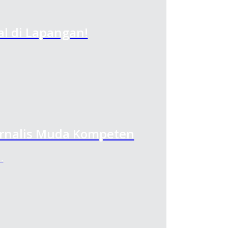
al di Lapangan!
Jurnalis Muda Kompeten
…