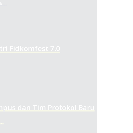
tik…
tri Fidkomfest 7.0
mpus dan Tim Protokol Baru
g…