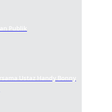
kan Publik
ersama Ustaz Handy Bonny
…