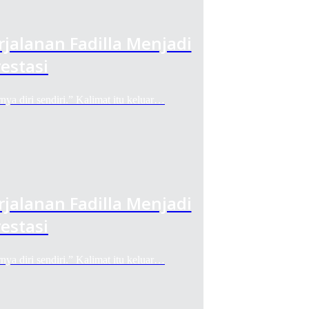
rjalanan Fadilla Menjadi
estasi
diri sendiri.” Kalimat itu keluar…
rjalanan Fadilla Menjadi
estasi
diri sendiri.” Kalimat itu keluar…