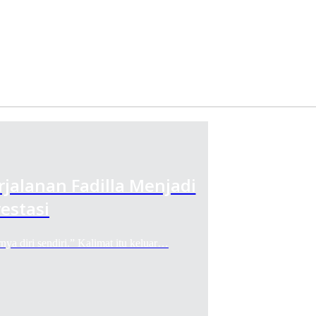
rjalanan Fadilla Menjadi
estasi
diri sendiri.” Kalimat itu keluar…