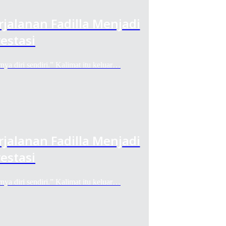
rjalanan Fadilla Menjadi
estasi
diri sendiri.” Kalimat itu keluar…
rjalanan Fadilla Menjadi
estasi
diri sendiri.” Kalimat itu keluar…