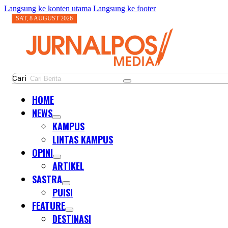
Langsung ke konten utama
Langsung ke footer
SAT, 8 AUGUST 2026
Cari
HOME
NEWS
KAMPUS
LINTAS KAMPUS
OPINI
ARTIKEL
SASTRA
PUISI
FEATURE
DESTINASI