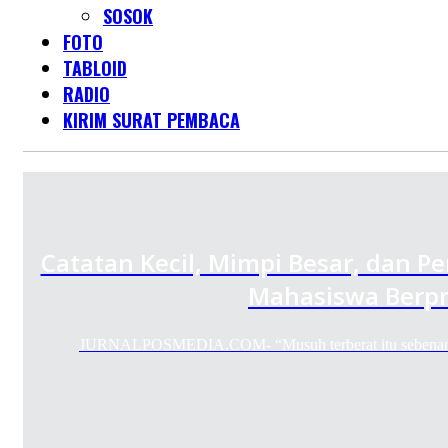
SOSOK
FOTO
TABLOID
RADIO
KIRIM SURAT PEMBACA
Catatan Kecil, Mimpi Besar, dan Pe
Mahasiswa Berpr
JURNALPOSMEDIA.COM- “Musuh terberat itu sebenarnya 