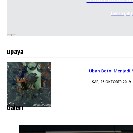
Bedah (58)
upaya
Ubah Botol Menjadi 
| SAB, 26 OKTOBER 2019
Galeri