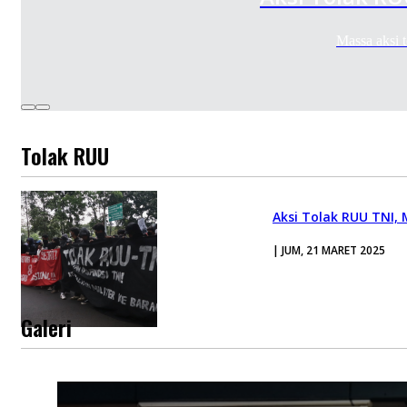
Massa aksi
Tolak RUU
Aksi Tolak RUU TNI,
| JUM, 21 MARET 2025
Galeri