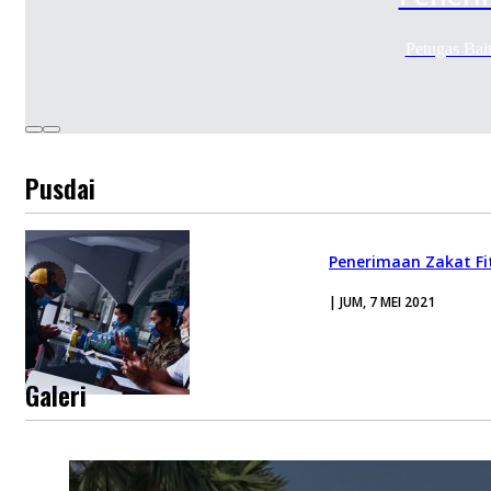
Petugas Bai
Pusdai
Penerimaan Zakat Fi
| JUM, 7 MEI 2021
Galeri