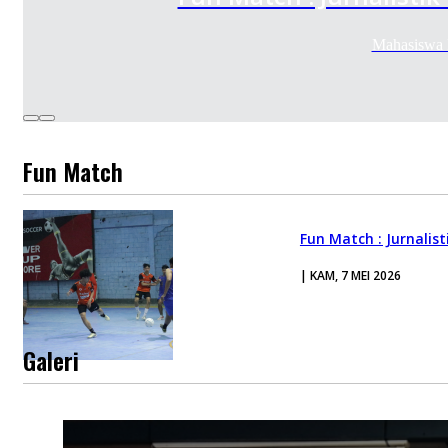
Mahasiswa P
Fun Match
Fun Match : Jurnalis
| KAM, 7 MEI 2026
Galeri