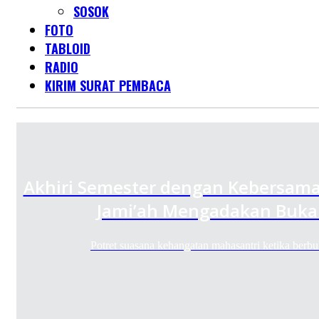
SOSOK
FOTO
TABLOID
RADIO
KIRIM SURAT PEMBACA
Akhiri Semester dengan Kebersama
Jami’ah Mengadakan Buka
Potret suasana kehangatan mahasantri ketika ber