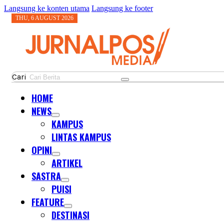
Langsung ke konten utama
Langsung ke footer
THU, 6 AUGUST 2026
Cari
HOME
NEWS
KAMPUS
LINTAS KAMPUS
OPINI
ARTIKEL
SASTRA
PUISI
FEATURE
DESTINASI