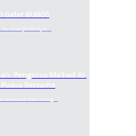
i Gelar BUBOS
n The Street (BUBOS) di…
an: Pengurus Ma’had Al-
 Puasa Bersama
buka bersama di Aula Gedung…