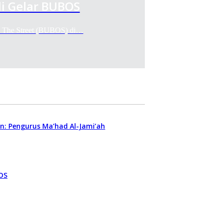
i Gelar BUBOS
n The Street (BUBOS) di…
n: Pengurus Ma’had Al-Jami’ah
OS