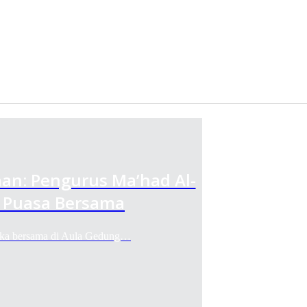
an: Pengurus Ma’had Al-
 Puasa Bersama
buka bersama di Aula Gedung…