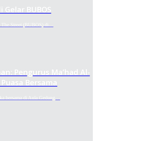
i Gelar BUBOS
n The Street (BUBOS) di…
an: Pengurus Ma’had Al-
 Puasa Bersama
buka bersama di Aula Gedung…