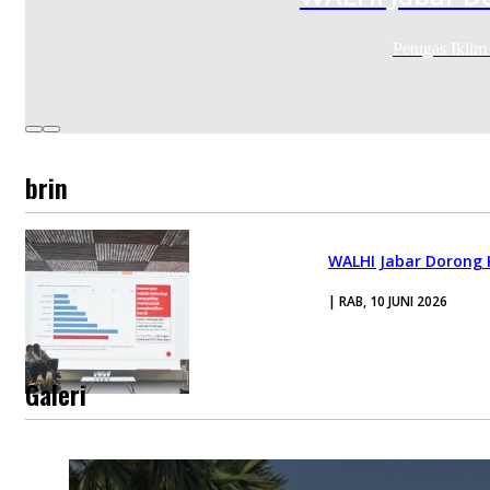
Petugas Iklim
brin
WALHI Jabar Dorong K
| RAB, 10 JUNI 2026
Galeri