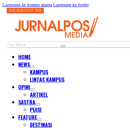
Langsung ke konten utama
Langsung ke footer
SAT, 8 AUGUST 2026
Cari
HOME
NEWS
KAMPUS
LINTAS KAMPUS
OPINI
ARTIKEL
SASTRA
PUISI
FEATURE
DESTINASI