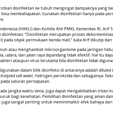
otkan disinfektan ke tubuh mengingat dampaknya yang be
ini bisa membahayakan. Gunakan disinfektan hanya pada pe
a.
donesia (HAKLI) dan Komite Ahli PMKL Kemenkes RI, Arif 
disinfektan. “Disinfektan merupakan proses dekontemin
ri) pada objek permukaan benda mati,” kata Arif dikutip dari
uh atau menghambat mikroorganisme pada jaringan hidup. 
, udara, dan jalan raya dipandang tidak efektif. Hal itu 
kteri ataupun virus terutama bila disinfektan tidak diguna
igunakan dalam bilik disinfeksi di antaranya adalah
diluted
ctrolyzed salt water,
hidrogen peroksida dan sebagainya. Sek
i pada saluran pernapasan.
da jangka waktu lama, juga dapat mengakibatkan iritasi ku
uk bagi kesehatan. Pemilihan disinfektan yang aman dan ef
t juga sangat penting untuk meminimalisir efek bahaya dar