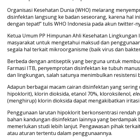
Organisasi Kesehatan Dunia (WHO) melarang menyempr
disinfektan langsung ke badan seseorang, karena hal 
dengan tepat!” tulis WHO Indonesia pada akun twitter-ny
Ketua Umum PP Himpunan Ahli Kesehatan Lingkungan In
masyarakat untuk mengetahui maksud dan penggunaan 
segala hal terkait mikroorganisme (baik virus dan bakte
Berbeda dengan antiseptik yang berguna untuk membun
Farmasi ITB, penyemprotan disinfektan ke tubuh manusia
dan lingkungan, salah satunya menimbulkan resistensi ba
Adapun berbagai macam cairan disinfektan yang sering d
hipoklorit), klorin dioksida, etanol 70%, kloroksilenol,
ele
(menghirup) klorin dioksida dapat mengakibatkan iritas
Penggunaan larutan hipoklorit berkonsentrasi rendah pa
bahan kandungan disinfektan lainnya yang berdampak bur
memerlukan studi lebih lanjut. Pengawasan pihak terkai
atau aturan tertentu dalam penggunaannya.