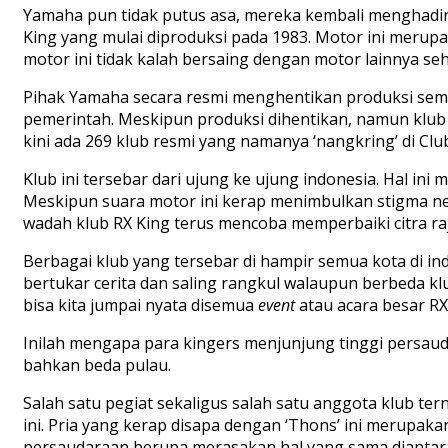
Yamaha pun tidak putus asa, mereka kembali menghadirk
King yang mulai diproduksi pada 1983. Motor ini merup
motor ini tidak kalah bersaing dengan motor lainnya sehi
Pihak Yamaha secara resmi menghentikan produksi sem
pemerintah. Meskipun produksi dihentikan, namun klub da
kini ada 269 klub resmi yang namanya ‘nangkring’ di Clu
Klub ini tersebar dari ujung ke ujung indonesia. Hal ini
Meskipun suara motor ini kerap menimbulkan stigma neg
wadah klub RX King terus mencoba memperbaiki citra raja
Berbagai klub yang tersebar di hampir semua kota di in
bertukar cerita dan saling rangkul walaupun berbeda k
bisa kita jumpai nyata disemua
event
atau acara besar RX
Inilah mengapa para kingers menjunjung tinggi persau
bahkan beda pulau.
Salah satu pegiat sekaligus salah satu anggota klub t
ini. Pria yang kerap disapa dengan ‘Thons’ ini merupa
persaudaraan berupa merasakan hal yang sama diantar