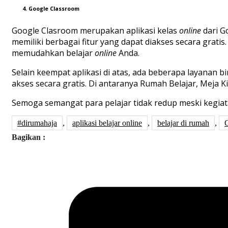
4. Google Classroom
Google Clasroom merupakan aplikasi kelas
online
dari G
memiliki berbagai fitur yang dapat diakses secara grati
memudahkan belajar
online
Anda.
Selain keempat aplikasi di atas, ada beberapa layanan b
akses secara gratis. Di antaranya Rumah Belajar, Meja K
Semoga semangat para pelajar tidak redup meski kegiata
#dirumahaja
,
aplikasi belajar online
,
belajar di rumah
,
Bagikan :