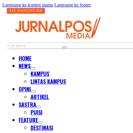
Langsung ke konten utama
Langsung ke footer
SAT, 8 AUGUST 2026
Cari
HOME
NEWS
KAMPUS
LINTAS KAMPUS
OPINI
ARTIKEL
SASTRA
PUISI
FEATURE
DESTINASI