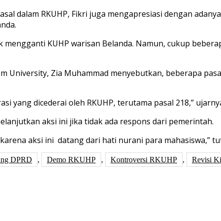
pasal dalam RKUHP, Fikri juga mengapresiasi dengan adan
nda.
k mengganti KUHP warisan Belanda. Namun, cukup beberapa
kom University, Zia Muhammad menyebutkan, beberapa pasal
asi yang dicederai oleh RKUHP, terutama pasal 218,” ujarny
njutkan aksi ini jika tidak ada respons dari pemerintah.
an karena aksi ini datang dari hati nurani para mahasiswa,” t
ung DPRD
,
Demo RKUHP
,
Kontroversi RKUHP
,
Revisi 