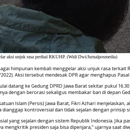
ar aksi unjuk rasa perihal RKUHP. (Widi Dwi/Jurnalposmedia)
agai himpunan kembali menggelar aksi unjuk rasa terkait
2022). Aksi tersebut mendesak DPR agar menghapus Pasal-
ulai datang ke Gedung DPRD Jawa Barat sekitar pukul 16.30
inya dengan berorasi sekaligus membakar ban di depan G
uan Islam (Persis) Jawa Barat, Fikri Azhari menjelaskan, 
 dianggap kontroversial dan tidak sejalan dengan prinsip s
ial yang sejalan dengan sistem Republik Indonesia. Jika pasa
saya mengkritik presiden saja bisa dipenjara,” ujarnya saat 