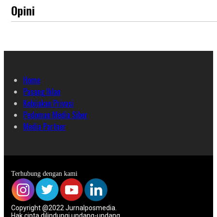
Opini
Home
Pasang Iklan
Kebijakan Privasi
Pedoman Media Siber
Media Partner
Terhubung dengan kami
Copyright @2022 Jurnalposmedia.
Hak cipta dilindungi undang-undang