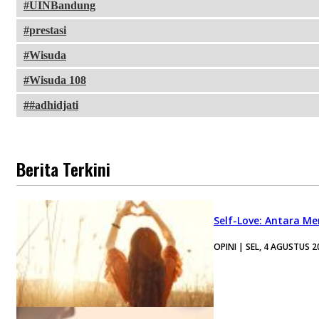
UINBandung
prestasi
Wisuda
Wisuda 108
#adhidjati
Berita Terkini
Self-Love: Antara Me
OPINI | SEL, 4 AGUSTUS 2