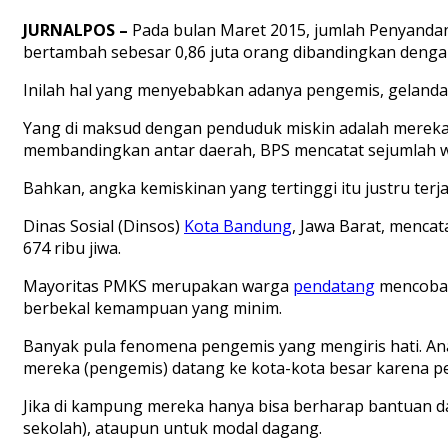
JURNALPOS –
Pada bulan Maret 2015,
j
umlah Penyandan
bertambah sebesar 0,86 juta orang dibandingkan dengan
Inilah hal yang menyebabkan adanya pengemis, geland
Yang di maksud dengan penduduk miskin adalah mereka y
membandingkan antar daerah, BPS mencatat sejumlah wi
Bahkan, angka kemiskinan yang tertinggi itu justru ter
Dinas Sosial (Dinsos)
Kota Bandung
, Jawa Barat, menca
674 ribu jiwa.
Mayoritas PMKS merupakan warga
pendatang
mencoba 
berbekal kemampuan yang minim.
Banyak pula fenomena pengemis yang mengiris hati. An
mereka (pengemis) datang ke kota-kota besar karena pe
Jika di kampung mereka hanya bisa berharap bantuan da
sekolah), ataupun untuk modal dagang.