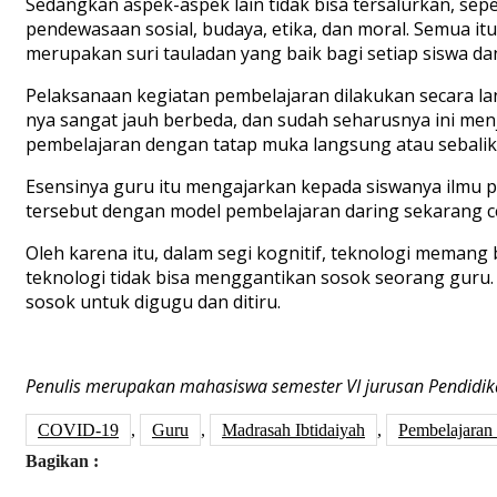
Sedangkan aspek-aspek lain tidak bisa tersalurkan, seper
pendewasaan sosial, budaya, etika, dan moral. Semua itu
merupakan suri tauladan yang baik bagi setiap siswa dan
Pelaksanaan kegiatan pembelajaran dilakukan secara la
nya sangat jauh berbeda, dan sudah seharusnya ini menj
pembelajaran dengan tatap muka langsung atau sebalik
Esensinya guru itu mengajarkan kepada siswanya ilmu p
tersebut dengan model pembelajaran daring sekarang c
Oleh karena itu, dalam segi kognitif, teknologi meman
teknologi tidak bisa menggantikan sosok seorang guru.
sosok untuk digugu dan ditiru.
Penulis merupakan mahasiswa semester VI jurusan Pendidi
COVID-19
,
Guru
,
Madrasah Ibtidaiyah
,
Pembelajaran 
Bagikan :