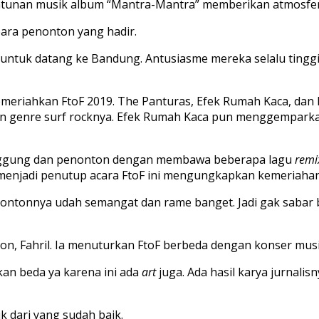
ntunan musik album “Mantra-Mantra” memberikan atmosfe
ara penonton yang hadir.
ng untuk datang ke Bandung. Antusiasme mereka selalu ting
memeriahkan FtoF 2019. The Panturas, Efek Rumah Kaca, da
an genre surf rocknya. Efek Rumah Kaca pun menggempar
panggung dan penonton dengan membawa beberapa lagu
remi
menjadi penutup acara FtoF ini mengungkapkan kemeriahan 
nontonnya udah semangat dan rame banget. Jadi gak sabar b
on, Fahril. Ia menuturkan FtoF berbeda dengan konser musi
 kan beda ya karena ini ada
art
juga. Ada hasil karya jurnali
k dari yang sudah baik.