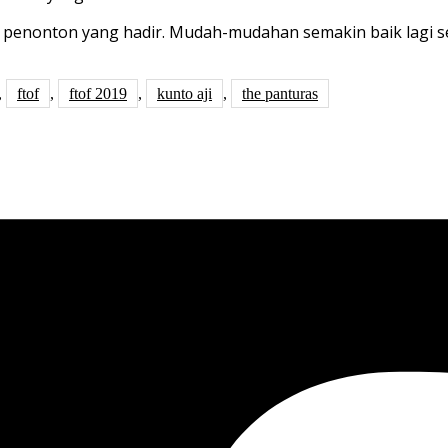
 penonton yang hadir. Mudah-mudahan semakin baik lagi se
,
ftof
,
ftof 2019
,
kunto aji
,
the panturas