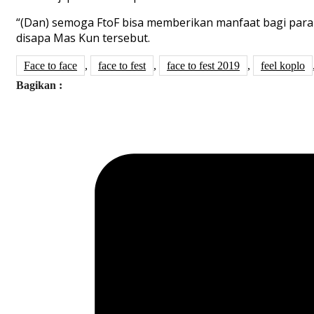
“(Dan) semoga FtoF bisa memberikan manfaat bagi para
disapa Mas Kun tersebut.
Face to face
,
face to fest
,
face to fest 2019
,
feel koplo
Bagikan :