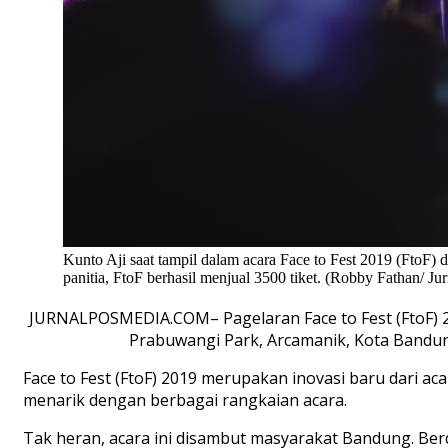
Kunto Aji saat tampil dalam acara Face to Fest 2019 (FtoF
panitia, FtoF berhasil menjual 3500 tiket. (Robby Fathan/ Ju
JURNALPOSMEDIA.COM– Pagelaran Face to Fest (FtoF) 20
Prabuwangi Park, Arcamanik, Kota Bandun
Face to Fest (FtoF) 2019 merupakan inovasi baru dari ac
menarik dengan berbagai rangkaian acara.
Tak heran, acara ini disambut masyarakat Bandung. Berda