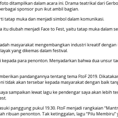
 foto ditampilkan dalam acara ini. Drama teatrikal dari G
erbagai sponsor pun ikut ambil bagian.
rarti tatap muka dan menjadi simbol dalam komunikasi.
u diubah menjadi Face to Fest, yaitu tatap muka dalam seb
 wadah masyarakat mengembangkan industri kreatif dengan 
ayak yang dikemas dalam festival.
ni kepada para penonton. Menyadarkan bahwa dua unsur tad
emberikan pandangannya tentang tema FtoF 2019. Dikatakann
ni tidak akan tersebar kepada masyarakat dengan baik tan
saya sampaikan lewat lagu ke pendengar saya akan lebih te
est.
asuki panggung pukul 19.30. FtoF menjadi rangkaian “Mant
h ribuan penonton. Tak ketinggalan, lagu “Pilu Membiru” y