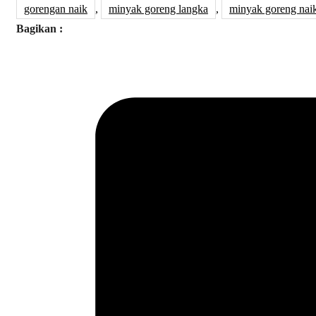
gorengan naik
,
minyak goreng langka
,
minyak goreng nai
Bagikan :