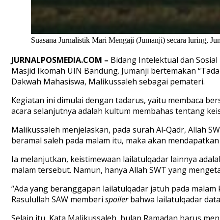
Suasana Jurnalistik Mari Mengaji (Jumanji) secara luring, J
JURNALPOSMEDIA.COM
–
Bidang Intelektual dan Sosial 
Masjid Ikomah UIN Bandung. Jumanji bertemakan “Tadar
Dakwah Mahasiswa, Malikussaleh sebagai pemateri.
Kegiatan ini dimulai dengan tadarus, yaitu membaca be
acara selanjutnya adalah kultum membahas tentang keis
Malikussaleh menjelaskan, pada surah Al-Qadr, Allah SWT
beramal saleh pada malam itu, maka akan mendapatkan 
Ia melanjutkan, keistimewaan lailatulqadar lainnya ad
malam tersebut. Namun, hanya Allah SWT yang mengetah
“Ada yang beranggapan lailatulqadar jatuh pada mala
Rasulullah SAW memberi
spoiler
bahwa lailatulqadar dat
Selain itu, Kata Malikussaleh, bulan Ramadan harus m