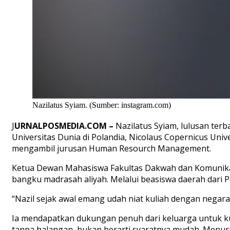
Nazilatus Syiam. (Sumber: instagram.com)
J
URNALPOSMEDIA.COM –
Nazilatus Syiam, lulusan ter
Universitas Dunia di Polandia, Nicolaus Copernicus Univ
mengambil jurusan Human Resourch Management.
Ketua Dewan Mahasiswa Fakultas Dakwah dan Komunikasi p
bangku madrasah aliyah. Melalui beasiswa daerah dari 
“Nazil sejak awal emang udah niat kuliah dengan negara 
Ia mendapatkan dukungan penuh dari keluarga untuk ku
tanpa halangan, bukan berarti syaratnya mudah. Menuru