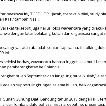
beasiswa ini, TOEFL ITP, Ijazah, transkrip nilai, study pla
an KTP,”tambah Nazil.
syarakat tersebut juga harus lolos wawancara yang dilakuka
ahwa dengan latar belakang kuliah dan organisasi sangat
 pesaingnya rata-rata udah senior, tapi ya nazil stalking du
9 ini.
ses seleksi berkas, wawancara bahasa Inggris selama 11 meni
apan pemberangkatan ke Polandia.
berangkat bulan September dan langsung mulai kuliah,”jelas
zil adalah support lingkungan selama kuliah, baik organisas
ri Sunan Gunung Djati Bandung tahun 2019 dengan IPK tertin
ai dari lomba pidato bahasa Inggris, debating, presentasi, j