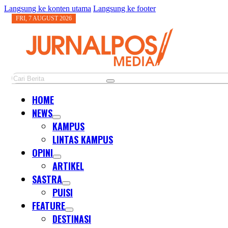
Langsung ke konten utama
Langsung ke footer
FRI, 7 AUGUST 2026
Cari
HOME
NEWS
KAMPUS
LINTAS KAMPUS
OPINI
ARTIKEL
SASTRA
PUISI
FEATURE
DESTINASI