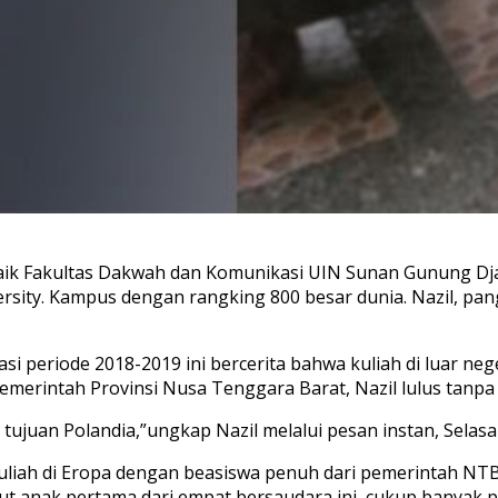
baik Fakultas Dakwah dan Komunikasi UIN Sunan Gunung Dja
ersity. Kampus dengan rangking 800 besar dunia. Nazil, pan
eriode 2018-2019 ini bercerita bahwa kuliah di luar neger
Pemerintah Provinsi Nusa Tenggara Barat, Nazil lulus tanp
tujuan Polandia,”ungkap Nazil melalui pesan instan, Selasa
liah di Eropa dengan beasiswa penuh dari pemerintah NTB 
t anak pertama dari empat bersaudara ini, cukup banyak 