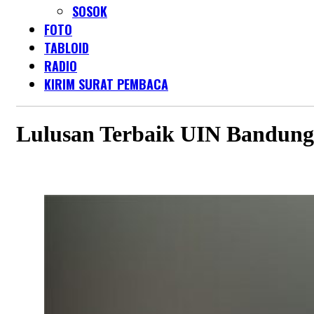
SOSOK
FOTO
TABLOID
RADIO
KIRIM SURAT PEMBACA
Lulusan Terbaik UIN Bandung 