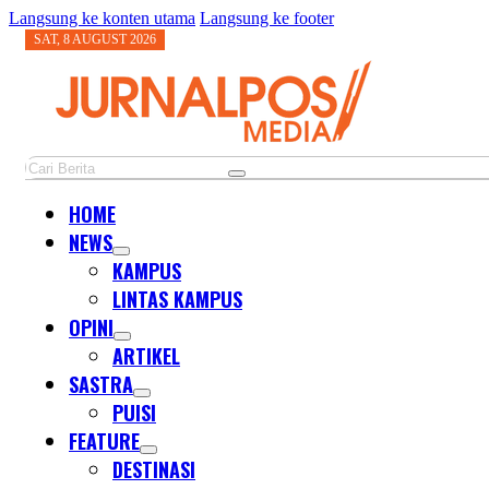
Langsung ke konten utama
Langsung ke footer
SAT, 8 AUGUST 2026
Cari
HOME
NEWS
KAMPUS
LINTAS KAMPUS
OPINI
ARTIKEL
SASTRA
PUISI
FEATURE
DESTINASI