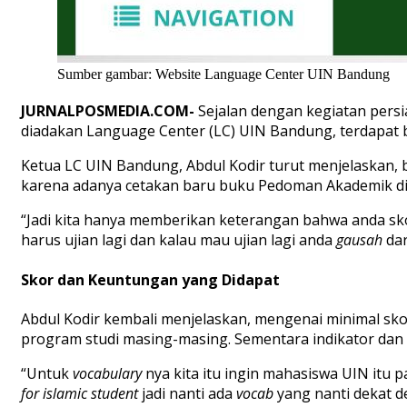
Sumber gambar: Website Language Center UIN Bandung
JURNALPOSMEDIA.COM-
Sejalan dengan kegiatan pers
diadakan Language Center (LC) UIN Bandung, terdapat beb
Ketua LC UIN Bandung, Abdul Kodir turut menjelaskan, b
karena adanya cetakan baru buku Pedoman Akademik di 
“Jadi kita hanya memberikan keterangan bahwa anda sk
harus ujian lagi dan kalau mau ujian lagi anda
gausah
da
Skor dan Keuntungan yang Didapat
Abdul Kodir kembali menjelaskan, mengenai minimal skor
program studi masing-masing. Sementara indikator dan s
“Untuk
vocabulary
nya kita itu ingin mahasiswa UIN it
for islamic student
jadi nanti ada
vocab
yang nanti dekat d