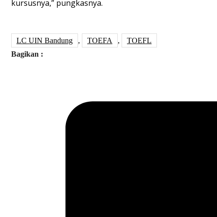
kursusnya,” pungkasnya.
LC UIN Bandung
,
TOEFA
,
TOEFL
Bagikan :