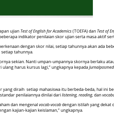
iapan ujian
Test of English for Academics
(TOEFA) dan
Test of E
erapa indikator penilaian skor ujian serta masa aktif sert
erkenaan dengan skor nilai, setiap tahunnya akan ada bebe
setiap tahunnya.
ornya sekian. Nanti umpan-umpannya skornya berlaku atau 
ri ulang harus kursus lagi,” ungkapnya kepada
Jurnalposmed
 yang diraih setiap mahasiswa itu berbeda-beda, hal ini b
tandar penilaiannya dinilai dari
listening, reading,
dan
vocabu
u paham dan mengenal
vocab-vocab
dengan istilah yang dekat 
engan kajian-kajian keislaman,” ungkapnya.