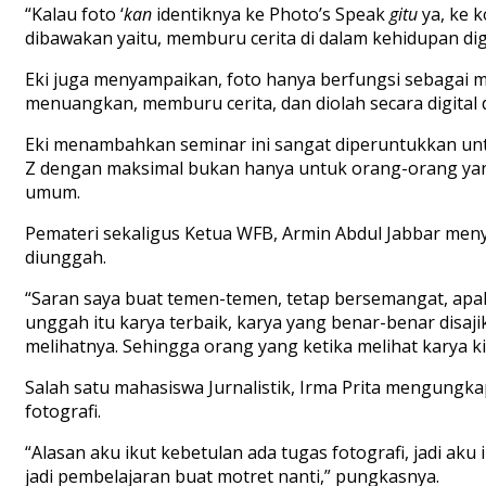
“Kalau foto
‘
k
an
identiknya ke
Photo’s Speak
gitu
ya, ke k
dibawakan yaitu
, m
emburu
cerita
di
dalam kehidupan dig
Eki juga menyampaikan, foto hanya berfungsi sebagai 
menuangkan, memburu cerita, dan diolah secara digital d
Eki menambahkan
seminar ini
sangat diperuntukkan
un
Z dengan maksimal bukan hanya untuk orang-orang yang 
umum.
Pemateri sekaligus Ketua WFB,
Armin
Abdul Jabbar
meny
diunggah.
“
Saran saya buat temen-temen, tetap bersemangat, apala
unggah itu karya terbaik, karya yang benar-benar disaj
melihatnya.
Sehingga
orang yang ketika melihat karya k
Salah satu mahasiswa Jurnalistik, Irma Prita mengungka
fotografi.
“Alasan aku ikut kebetulan ada tugas fotografi, jadi aku 
jadi pembelajaran buat motret nanti,”
pungkasnya.