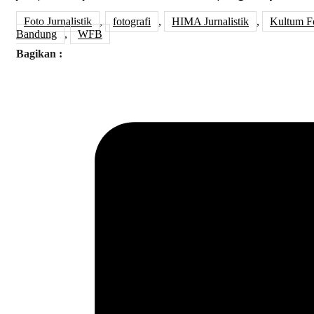
Foto Jurnalistik
,
fotografi
,
HIMA Jurnalistik
,
Kultum Fo
Bandung
,
WFB
Bagikan :