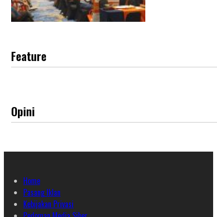
Feature
Opini
Home
Pasang Iklan
Kebijakan Privasi
Pedoman Media Siber