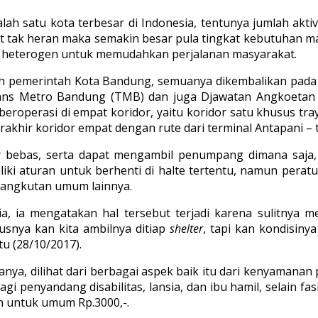
h satu kota terbesar di Indonesia, tentunya jumlah akti
but tak heran maka semakin besar pula tingkat kebutuhan ma
ung heterogen untuk memudahkan perjalanan masyarakat.
leh pemerintah Kota Bandung, semuanya dikembalikan pa
Trans Metro Bandung (TMB) dan juga Djawatan Angkoetan
roperasi di empat koridor, yaitu koridor satu khusus tra
erakhir koridor empat dengan rute dari terminal Antapani –
 bebas, serta dapat mengambil penumpang dimana saja,
ki aturan untuk berhenti di halte tertentu, namun peratur
 angkutan umum lainnya.
 ia mengatakan hal tersebut terjadi karena sulitnya me
usnya kan kita ambilnya ditiap
shelter
, tapi kan kondisiny
tu (28/10/2017).
anya, dilihat dari berbagai aspek baik itu dari kenyaman
gi penyandang disabilitas, lansia, dan ibu hamil, selain fa
an untuk umum Rp.3000,-.