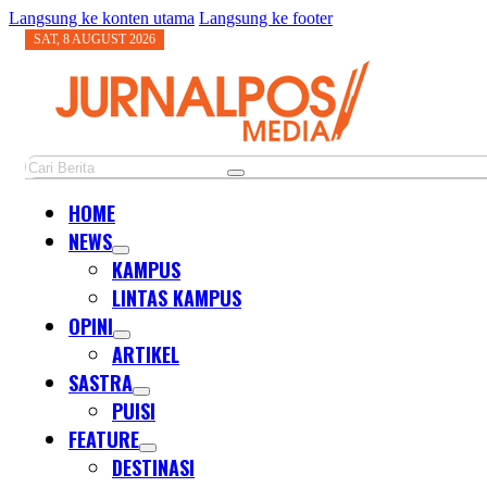
Langsung ke konten utama
Langsung ke footer
SAT, 8 AUGUST 2026
Cari
HOME
NEWS
KAMPUS
LINTAS KAMPUS
OPINI
ARTIKEL
SASTRA
PUISI
FEATURE
DESTINASI