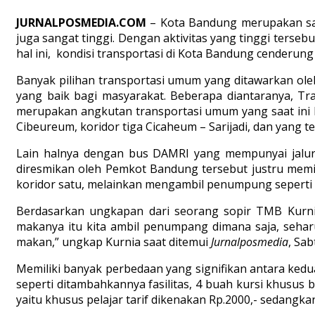
JURNALPOSMEDIA.COM
– Kota Bandung merupakan sala
juga sangat tinggi. Dengan aktivitas yang tinggi terse
hal ini, kondisi transportasi di Kota Bandung cender
Banyak pilihan transportasi umum yang ditawarkan o
yang baik bagi masyarakat. Beberapa diantaranya, 
merupakan angkutan transportasi umum yang saat ini be
Cibeureum, koridor tiga Cicaheum – Sarijadi, dan yang t
Lain halnya dengan bus DAMRI yang mempunyai jalur
diresmikan oleh Pemkot Bandung tersebut justru memili
koridor satu, melainkan mengambil penumpung seperti
Berdasarkan ungkapan dari seorang sopir TMB Kurnia,
makanya itu kita ambil penumpang dimana saja, sehar
makan,” ungkap Kurnia saat ditemui
Jurnalposmedia
, Sab
Memiliki banyak perbedaan yang signifikan antara kedu
seperti ditambahkannya fasilitas, 4 buah kursi khusus ba
yaitu khusus pelajar tarif dikenakan Rp.2000,- sedangk