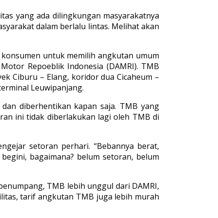
vitas yang ada dilingkungan masyarakatnya
syarakat dalam berlalu lintas. Melihat akan
da konsumen untuk memilih angkutan umum
 Motor Repoeblik Indonesia (DAMRI). TMB
yek Ciburu – Elang, koridor dua Cicaheum –
 terminal Leuwipanjang.
 dan diberhentikan kapan saja. TMB yang
an ini tidak diberlakukan lagi oleh TMB di
ngejar setoran perhari. “Bebannya berat,
a begini, bagaimana? belum setoran, belum
an penumpang, TMB lebih unggul dari DAMRI,
silitas, tarif angkutan TMB juga lebih murah