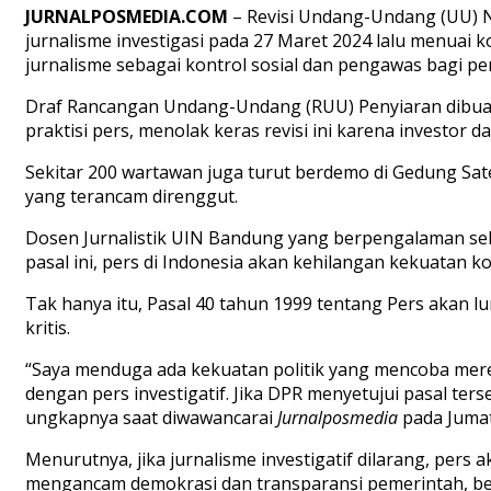
JURNALPOSMEDIA.COM
– Revisi Undang-Undang (UU) No
jurnalisme investigasi pada 27 Maret 2024 lalu menuai
jurnalisme sebagai kontrol sosial dan pengawas bagi p
Draf Rancangan Undang-Undang (RUU) Penyiaran dibuat
praktisi pers, menolak keras revisi ini karena investor
Sekitar 200 wartawan juga turut berdemo di Gedung Sat
yang terancam direnggut.
Dosen Jurnalistik UIN Bandung yang berpengalaman se
pasal ini, pers di Indonesia akan kehilangan kekuatan k
Tak hanya itu, Pasal 40 tahun 1999 tentang Pers akan
kritis.
“Saya menduga ada kekuatan politik yang mencoba mere
dengan pers investigatif. Jika DPR menyetujui pasal terse
ungkapnya saat diwawancarai
Jurnalposmedia
pada Jumat
Menurutnya, jika jurnalisme investigatif dilarang, 
mengancam demokrasi dan transparansi pemerintah, be