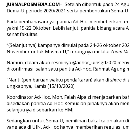
JURNALPOSMEDIA.COM
– Setelah dibentuk pada 24 Agu
Dema-U periode 2020/2021 serta pembentukan Sema-U p
Pada pembahasannya, panitia Ad-Hoc membeberkan teng
yakni 15-22 Oktober. Lebih lanjut, panitia bidang acar
senat fakultas.
“(Selanjutnya) kampanye dimulai pada 24-26 oktober 20
November untuk Musma-U,” terangnya melalui
Zoom Me
Namun, dalam akun resminya @adhoc_uinsgd2020 menyeb
dikonfirmasi, salah satu panitia Ad-Hoc, Rahmat Agung
“Nanti (pembaruan waktu pendaftaran) akan di
share
di
ungkapnya, Kamis (15/10/2020).
Koordinator Ad-Hoc, Moh. Falah Alpaizi menjabarkan b
disediakan panitia Ad-Hoc. Kemudian pihaknya akan mem
selanjutnya disebarkan ke HMJ.
Sedangkan untuk Sema-U, pemilihan bakal calon akan dil
yang ada di UIN, Ad-Hoc hanya memberikan regulasi um