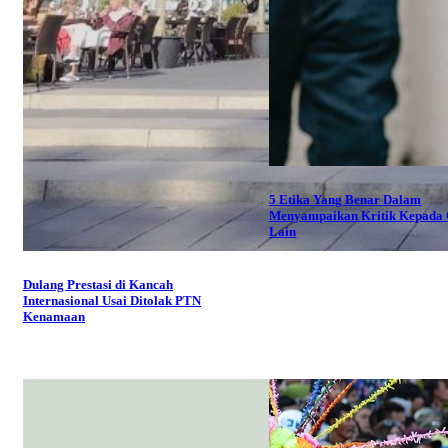
5 Etika Yang Benar Dalam
Menyampaikan Kritik Kepada
Lain
Dulang Prestasi di Kancah
Internasional Usai Ditolak PTN
Kenamaan