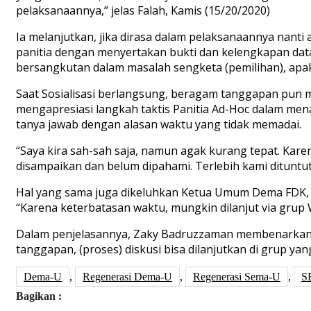
pelaksanaannya,” jelas Falah, Kamis (15/20/2020)
Ia melanjutkan, jika dirasa dalam pelaksanaannya nant
panitia dengan menyertakan bukti dan kelengkapan data,
bersangkutan dalam masalah sengketa (pemilihan), apaka
Saat Sosialisasi berlangsung, beragam tanggapan pun 
mengapresiasi langkah taktis Panitia Ad-Hoc dalam me
tanya jawab dengan alasan waktu yang tidak memadai.
“Saya kira sah-sah saja, namun agak kurang tepat. Karen
disampaikan dan belum dipahami. Terlebih kami dituntut
Hal yang sama juga dikeluhkan Ketua Umum Dema FDK, F
“Karena keterbatasan waktu, mungkin dilanjut via grup
Dalam penjelasannya, Zaky Badruzzaman membenarkan ad
tanggapan, (proses) diskusi bisa dilanjutkan di grup ya
Dema-U
,
Regenerasi Dema-U
,
Regenerasi Sema-U
,
S
Bagikan :