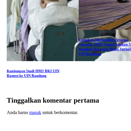
Ciptakan Silaturahmi Sesama
Jurnalis, HMJ Unpad Adakan S
Banding Bersama Hima Jurnali
UIN Bandung
Kunjungan Studi HMJ BKI UIN
Banten ke UIN Bandung
Tinggalkan komentar pertama
Anda harus
masuk
untuk berkomentar.