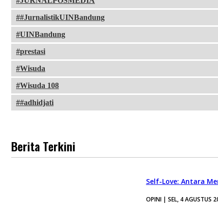
JURNALPOSMEDIA
#JurnalistikUINBandung
UINBandung
prestasi
Wisuda
Wisuda 108
#adhidjati
Berita Terkini
Self-Love: Antara Me
OPINI | SEL, 4 AGUSTUS 2