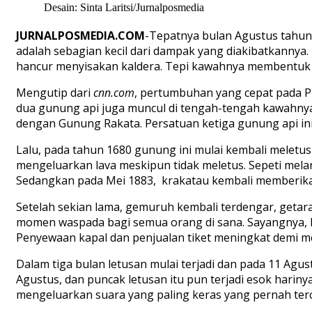
Desain: Sinta Laritsi/Jurnalposmedia
JURNALPOSMEDIA.COM
-Tepatnya bulan Agustus tahun 
adalah sebagian kecil dari dampak yang diakibatkannya. 
hancur menyisakan kaldera. Tepi kawahnya membentuk ti
Mengutip dari
cnn
.com
, pertumbuhan yang cepat pada P
dua gunung api juga muncul di tengah-tengah kawahn
dengan Gunung Rakata. Persatuan ketiga gunung api in
Lalu, pada tahun 1680 gunung ini mulai kembali meletus
mengeluarkan lava meskipun tidak meletus. Sepeti melan
Sedangkan pada Mei 1883, krakatau kembali memberika
Setelah sekian lama, gemuruh kembali terdengar, getara
momen waspada bagi semua orang di sana. Sayangnya, k
Penyewaan kapal dan penjualan tiket meningkat demi me
Dalam tiga bulan letusan mulai terjadi dan pada 11 Agu
Agustus, dan puncak letusan itu pun terjadi esok hariny
mengeluarkan suara yang paling keras yang pernah terc