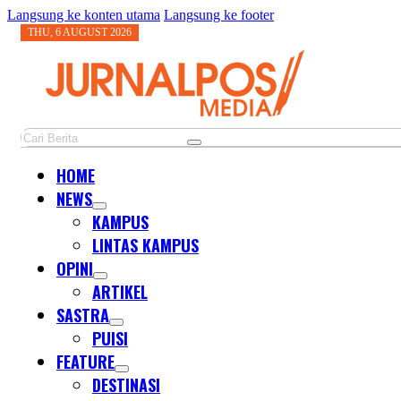
Langsung ke konten utama
Langsung ke footer
THU, 6 AUGUST 2026
Cari
HOME
NEWS
KAMPUS
LINTAS KAMPUS
OPINI
ARTIKEL
SASTRA
PUISI
FEATURE
DESTINASI