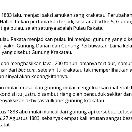
1883 lalu, menjadi saksi amukan sang krakatau. Perubahan
Hal ini bukan pertama kali terjadi, sekitar abad ke-5, Gun
ga pulau, salah satunya adalah Pulau Rakata.
ulau Rakata menjadikan pulau ini menjadi gunung yang dik
ya, yakni Gunung Danan dan Gunung Perbuwatan. Lama kel
i yang disebut Gunung Krakatau.
 dan menghasilkan lava. 200 tahun lamanya tertidur, namun
sir dari
bbc
.com
, setelah itu krakatau tak memperlihatkan 
n sinyal akan kebangkitannya.
n mulai terasa, dan gunung mulai mengeluarkan material di
ondisi itu justru disambut riang oleh penduduk sekitar d
nyaksikan aktivitas vulkanik gunung krakatau.
stus 1883 abu mulai muncul dari gunung api tersebut. Letu
a. 27 Agustus 1883, sebanyak empat kali letusan sangat besa
atat.